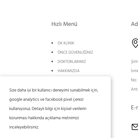
Hızlı Menü
Ad
DK KLİNİK
ÖNCE GÜVENLİĞİNİZ
Şiri
DOKTORLARIMIZ
İsm
HAKKIMIZDA
No:
YORUMLAR
Ant
BLOG
Size daha iyi bir kullanıcı deneyimi sunabilmek için,
BİLGİLENDİRME
google analytics ve facebook pixel çerezi
E-
UYGULAMALAR
kullanıyoruz. Detaylı bilgi için kişisel verilerin
İLETİŞİM
korunması hakkında açıklama metnimizi
inceleyebilirsiniz.