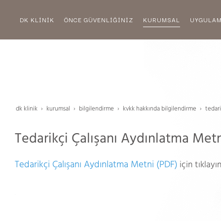
DK KLİNİK
ÖNCE GÜVENLİĞİNİZ
KURUMSAL
UYGULA
dk klinik
kurumsal
bi̇lgi̇lendi̇rme
kvkk hakkinda bi̇lgi̇lendi̇rme
tedari
Tedarikçi Çalışanı Aydınlatma Met
Tedarikçi Çalışanı Aydınlatma Metni (PDF)
için tıklayın
.