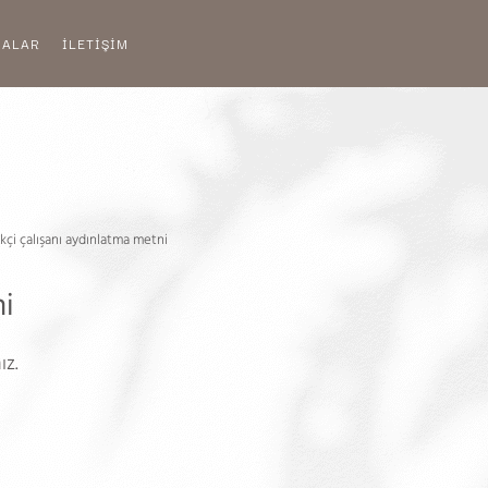
MALAR
İLETİŞİM
kçi çalışanı aydınlatma metni
ni
ız.