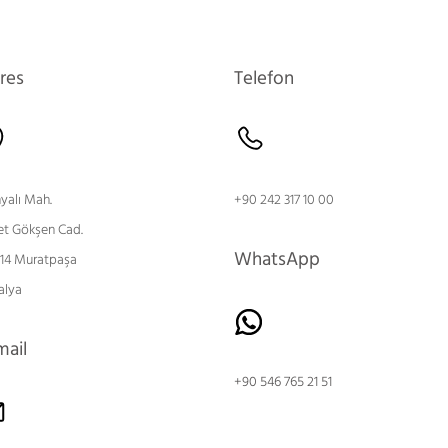
res
Telefon
nyalı Mah.
+90 242 317 10 00
et Gökşen Cad.
WhatsApp
 14 Muratpaşa
alya
mail
+90 546 765 21 51