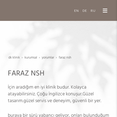
EN
DE
RU
dk klinik
kurumsal
yorumlar
faraz nsh
FARAZ NSH
İçin aradığım en iyi klinik budur. Kolayca
atayabilirsiniz. Çoğu İngilizce konuşur.Güzel
tasarım.güzel servis ve deneyim, güvenli bir yer.
buraya bir sürü yabancı geliyor, onları bulunduğum