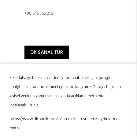
+90 546 765 21 51
Size daha iyi bir kullanıcı deneyimi sunabilmek için, google
analytics ve facebook pixel çerezi kullanıyoruz. Detaylı bilgi için
© 2024 DK Klinik
kişisel verilerin korunması hakkında açıklama metnimizi
inceleyebilirsiniz.
https://www.dk-klinik.com.tr/internet-sitesi-cerez-aydinlatma-
metni
Sarvon®
Web Tasarım