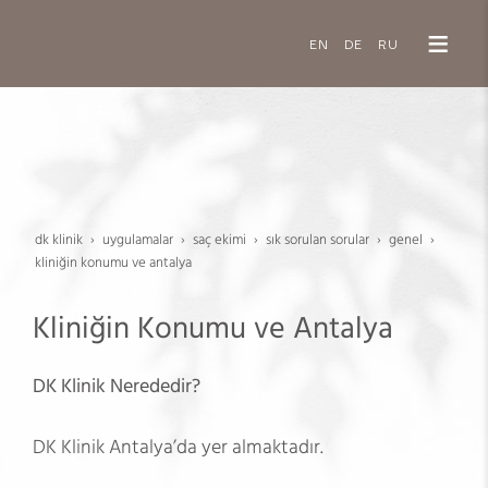
EN
DE
RU
dk klinik
uygulamalar
saç eki̇mi̇
sik sorulan sorular
genel
kliniğin konumu ve antalya
Kliniğin Konumu ve Antalya
DK Klinik Nerededir?
DK Klinik Antalya’da yer almaktadır.