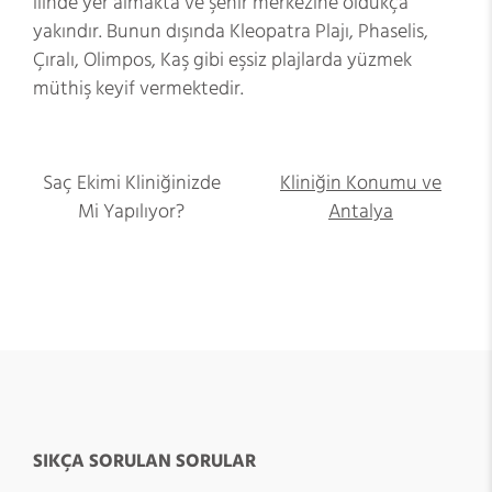
ilinde yer almakta ve şehir merkezine oldukça
yakındır. Bunun dışında Kleopatra Plajı, Phaselis,
Çıralı, Olimpos, Kaş gibi eşsiz plajlarda yüzmek
müthiş keyif vermektedir.
Saç Ekimi Kliniğinizde
Kliniğin Konumu ve
Mi Yapılıyor?
Antalya
SIKÇA SORULAN SORULAR