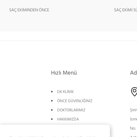
SAÇ EKİMİNDEN ÖNCE
SAÇ EKİMİ S
Hızlı Menü
Ad
DK KLİNİK
ÖNCE GÜVENLİĞİNİZ
Şiri
DOKTORLARIMIZ
İsm
HAKKIMIZDA
No:
BLOG