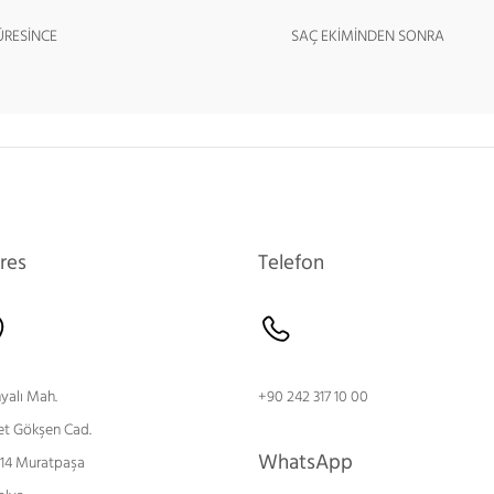
ÜRESİNCE
SAÇ EKİMİNDEN SONRA
res
Telefon
nyalı Mah.
+90 242 317 10 00
et Gökşen Cad.
WhatsApp
 14 Muratpaşa