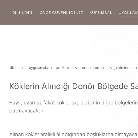
DK KLİNİK
ÖNCE GÜVENLİĞİNİZ
KURUMSAL
UYGULA
dk klinik
uygulamalar
saç eki̇mi̇
sik sorulan sorular
saç eki̇mi̇nden s
Köklerin Alındığı Donör Bölgede S
Hayır, uzamaz fakat kökler saç derisinin diğer bölgeleri
batmayacaktır.
Alınan kökler aralıklı alındığından boşluklarda olmayacak