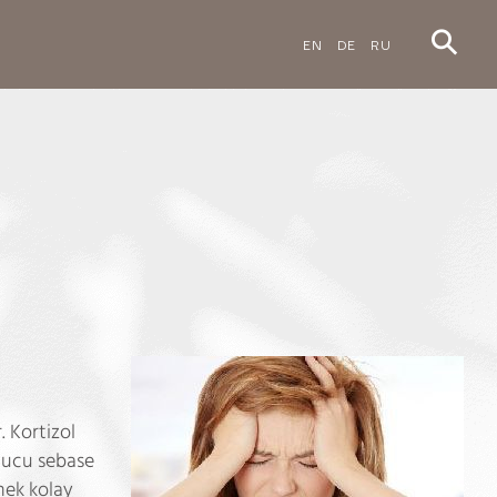
EN
DE
RU
. Kortizol
onucu sebase
emek kolay