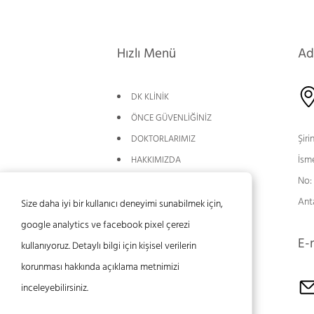
Hızlı Menü
Ad
DK KLİNİK
ÖNCE GÜVENLİĞİNİZ
Şiri
DOKTORLARIMIZ
İsm
HAKKIMIZDA
No:
BLOG
Ant
BİLGİLENDİRME
Size daha iyi bir kullanıcı deneyimi sunabilmek için,
UYGULAMALAR
google analytics ve facebook pixel çerezi
E-
İLETİŞİM
kullanıyoruz. Detaylı bilgi için kişisel verilerin
korunması hakkında açıklama metnimizi
inceleyebilirsiniz.