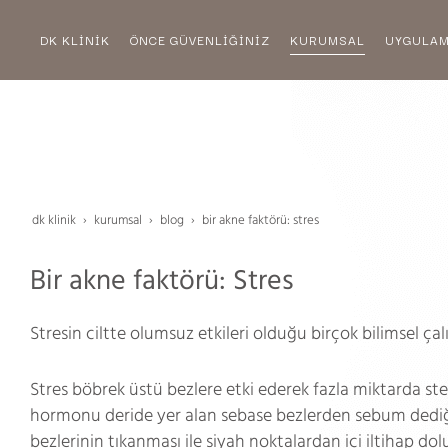
DK KLİNİK
ÖNCE GÜVENLİĞİNİZ
KURUMSAL
UYGULA
dk klinik
kurumsal
blog
bir akne faktörü: stres
Bir akne faktörü: Stres
Stresin ciltte olumsuz etkileri olduğu birçok bilimsel çal
Stres böbrek üstü bezlere etki ederek fazla miktarda ster
hormonu deride yer alan sebase bezlerden sebum dediğim
bezlerinin tıkanması ile siyah noktalardan içi iltihap do