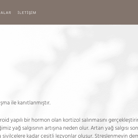
MALAR
İLETİŞİM
ışma ile kanıtlanmıştır.
oid yapılı bir hormon olan kortizol salınmasını gerçekleştirir
iz yağ salgısının artışına neden olur. Artan yağ salgısı s
lu sivilcelere kadar çeşitli lezyonlar oluşur. Streslenmeyin d