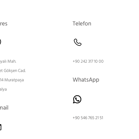
res
Telefon
nyalı Mah.
+90 242 317 10 00
et Gökşen Cad.
WhatsApp
 14 Muratpaşa
alya
mail
+90 546 765 21 51