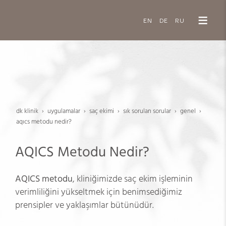
EN
DE
RU
dk klinik
uygulamalar
saç eki̇mi̇
sik sorulan sorular
genel
aqics metodu nedir?
AQICS Metodu Nedir?
AQICS metodu
, kliniğimizde saç ekim işleminin
verimliliğini yükseltmek için benimsediğimiz
prensipler ve yaklaşımlar bütünüdür.